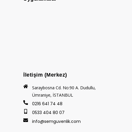
İletişim (Merkez)
Saraybosna Cd. No:90 A. Dudullu,
Ümraniye, İSTANBUL
0216 641 74 48
0533 404 80 07
info@semguvenlik.com