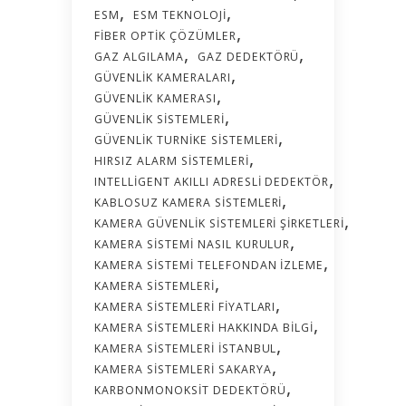
ESM
ESM TEKNOLOJI
FIBER OPTIK ÇÖZÜMLER
GAZ ALGILAMA
GAZ DEDEKTÖRÜ
GÜVENLIK KAMERALARI
GÜVENLIK KAMERASI
GÜVENLIK SISTEMLERI
GÜVENLIK TURNIKE SISTEMLERI
HIRSIZ ALARM SISTEMLERI
INTELLIGENT AKILLI ADRESLI DEDEKTÖR
KABLOSUZ KAMERA SISTEMLERI
KAMERA GÜVENLIK SISTEMLERI ŞIRKETLERI
KAMERA SISTEMI NASIL KURULUR
KAMERA SISTEMI TELEFONDAN İZLEME
KAMERA SISTEMLERI
KAMERA SISTEMLERI FIYATLARI
KAMERA SISTEMLERI HAKKINDA BILGI
KAMERA SISTEMLERI İSTANBUL
KAMERA SISTEMLERI SAKARYA
KARBONMONOKSIT DEDEKTÖRÜ