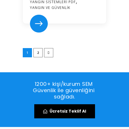
YANGIN SISTEMLERI PDF
YANGIN VE GÜVENLIK
1
2
1200+ kişi/kurum SEM 
Güvenlik ile güvenliğini 
sağladı.
Ücretsiz Teklif Al